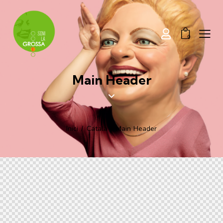
0
Main Header
Inici
Català
Main Header