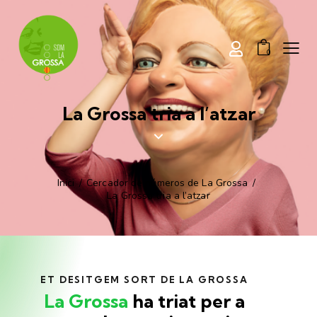
0
La Grossa
tria a l’atzar
Inici
Cercador de números de
La Grossa
La Grossa
tria a l’atzar
ET DESITGEM SORT DE
LA GROSSA
La Grossa
ha triat per a