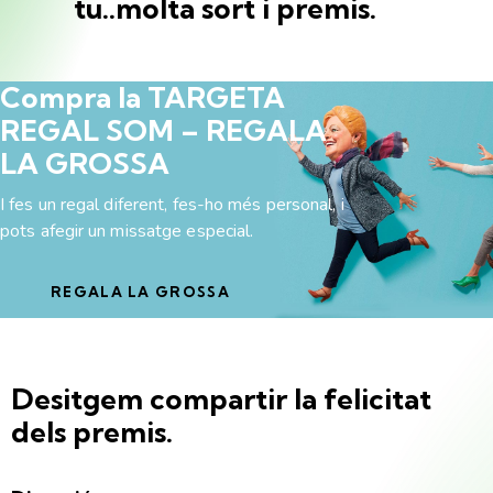
tu..molta sort i premis.
Compra la TARGETA
REGAL SOM –
REGALA
LA GROSSA
I fes un regal diferent, fes-ho més personal, i
pots afegir un missatge especial.
REGALA
LA GROSSA
Desitgem compartir la felicitat
dels premis.