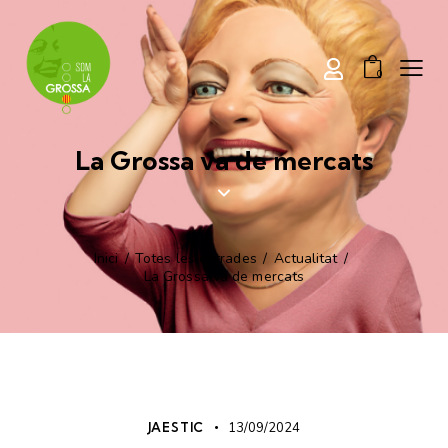
0
La Grossa
va de mercats
Inici
Totes les entrades
Actualitat
La Grossa
va de mercats
ACTUALITAT
SOM LA GROSSA
JAESTIC
13/09/2024