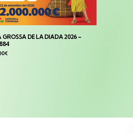
A GROSSA
DE LA DIADA 2026 –
1884
00
€