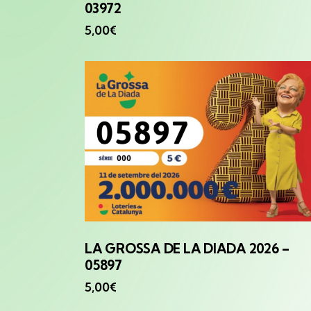
03972
5,00
€
LA GROSSA
DE LA DIADA 2026 –
05897
5,00
€