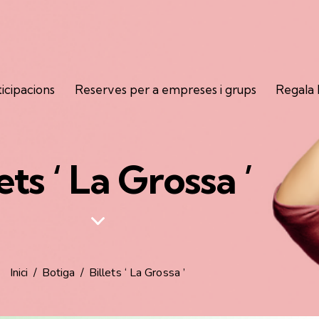
ticipacions
Reserves per a empreses i grups
Regala
ets ‘
La Grossa
’
Inici
Botiga
Billets ‘
La Grossa
’