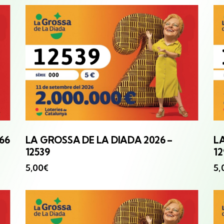
166
LA GROSSA
DE LA DIADA 2026 –
L
12539
12
5,00
€
5,