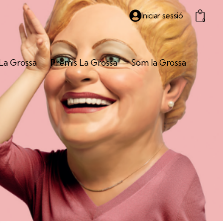
Iniciar sessió
0
La Grossa
Premis
La Grossa
Som la Grossa