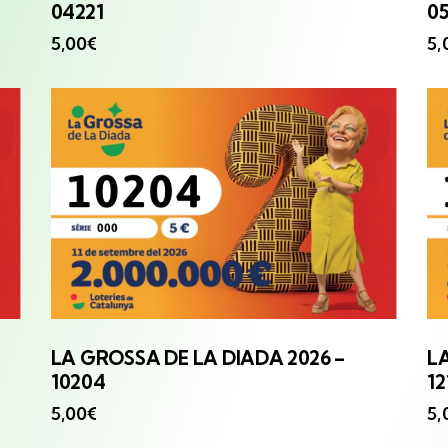
04221
0
5,00
€
5,
LA GROSSA
DE LA DIADA 2026 –
L
10204
12
5,00
€
5,