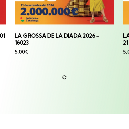
01
LA GROSSA
DE LA DIADA 2026 –
L
16023
2
5,00
€
5,