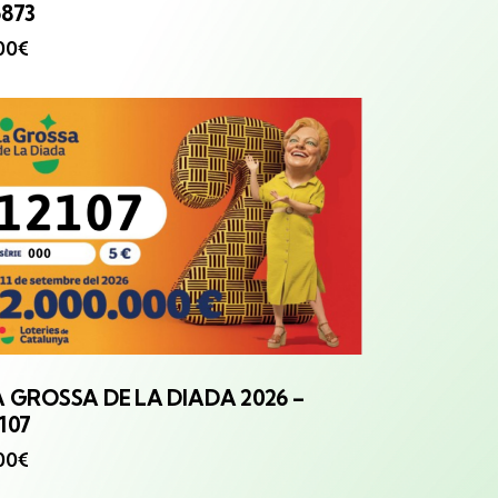
5873
00
€
A GROSSA
DE LA DIADA 2026 –
107
00
€