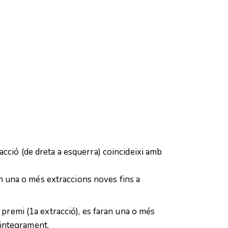
cció (de dreta a esquerra) coincideixi amb
ran una o més extraccions noves fins a
 premi (1a extracció), es faran una o més
eintegrament.