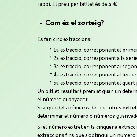
i app). El preu per bitllet és de
5 €
.
Com és el sorteig?
Es fan cinc extraccions:
* 1a extracció, corresponent al prime
* 2a extracció, corresponent a la sèri
* 3a extracció, corresponent al sego
* 4a extracció, corresponent al terce
* 5a extracció, corresponent al quar
Un bitllet resultarà premiat quan un deter
el número guanyador.
Si algun dels números de cinc xifres extret 
determinar el número o números guanyado
Si el número extret en la cinquena extracci
extraccions fins que s’obtingui un número