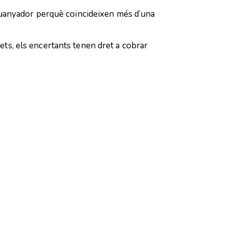
guanyador perquè coincideixen més d’una
rets, els encertants tenen dret a cobrar