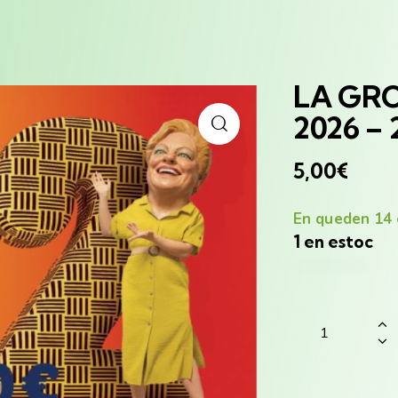
LA GR
2026 – 
5,00
€
En queden 14 
1 en estoc