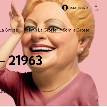
Iniciar sessió
0
La Grossa
Premis
La Grossa
Som la Grossa
– 21963
1963