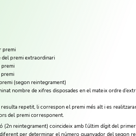
r premi
e del premi extraordinari
n premi
r premi
t premi (segon reintegrament)
minat nombre de xifres disposades en el mateix ordre d’extra
resulta repetit, li correspon el premi més alt i es realitza
rs del premi corresponent.
ó (2n reintegrament) coincideix amb l’últim dígit del primer
 diferent per determinar el número guanyador del segon r