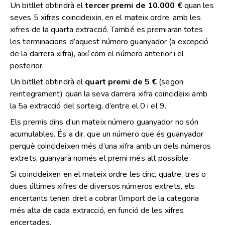
Un bitllet obtindrà el
tercer premi de 10.000 €
quan les
seves 5 xifres coincideixin, en el mateix ordre, amb les
xifres de la quarta extracció. També es premiaran totes
les terminacions d’aquest número guanyador (a excepció
de la darrera xifra), així com el número anterior i el
posterior.
Un bitllet obtindrà el
quart premi de 5 €
(segon
reintegrament) quan la seva darrera xifra coincideixi amb
la 5a extracció del sorteig, d’entre el 0 i el 9.
Els premis dins d’un mateix número guanyador no són
acumulables. És a dir, que un número que és guanyador
perquè coincideixen més d’una xifra amb un dels números
extrets, guanyarà només el premi més alt possible.
Si coincideixen en el mateix ordre les cinc, quatre, tres o
dues últimes xifres de diversos números extrets, els
encertants tenen dret a cobrar l’import de la categoria
més alta de cada extracció, en funció de les xifres
encertades.