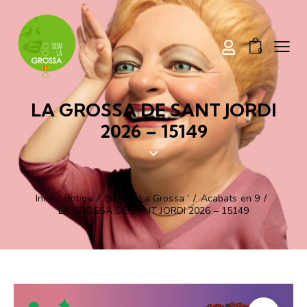
0
LA GROSSA
DE SANT JORDI
2026 – 15149
Inici
Botiga
Billets ‘
La Grossa
’
Acabats en 9
LA GROSSA
DE SANT JORDI 2026 – 15149