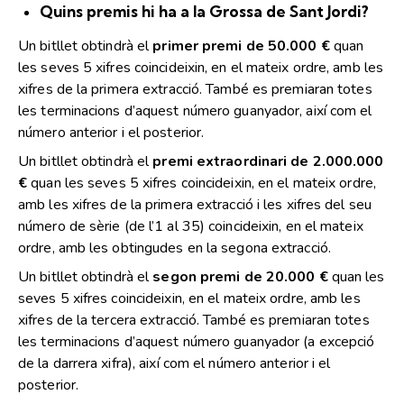
Quins premis hi ha a
la Grossa
de Sant Jordi?
Un bitllet obtindrà el
primer premi de 50.000 €
quan
les seves 5 xifres coincideixin, en el mateix ordre, amb les
xifres de la primera extracció. També es premiaran totes
les terminacions d’aquest número guanyador, així com el
número anterior i el posterior.
Un bitllet obtindrà el
premi extraordinari de 2.000.000
€
quan les seves 5 xifres coincideixin, en el mateix ordre,
amb les xifres de la primera extracció i les xifres del seu
número de sèrie (de l’1 al 35) coincideixin, en el mateix
ordre, amb les obtingudes en la segona extracció.
Un bitllet obtindrà el
segon premi de 20.000 €
quan les
seves 5 xifres coincideixin, en el mateix ordre, amb les
xifres de la tercera extracció. També es premiaran totes
les terminacions d’aquest número guanyador (a excepció
de la darrera xifra), així com el número anterior i el
posterior.