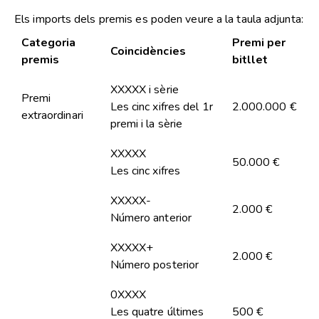
Els imports dels premis es poden veure a la taula adjunta:
Categoria
Premi per
Coincidències
premis
bitllet
XXXXX i sèrie
Premi
Les cinc xifres del 1r
2.000.000 €
extraordinari
premi i la sèrie
XXXXX
50.000 €
Les cinc xifres
XXXXX-
2.000 €
Número anterior
XXXXX+
2.000 €
Número posterior
0XXXX
Les quatre últimes
500 €